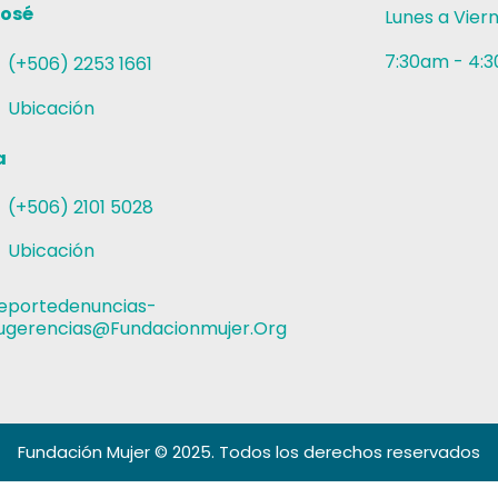
José
Lunes a Vier
7:30am - 4:
(+506) 2253 1661
Ubicación
a
(+506) 2101 5028
Ubicación
eportedenuncias-
ugerencias@fundacionmujer.org
Fundación Mujer
© 2025. Todos los derechos reservados