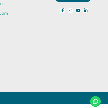
nes
30pm