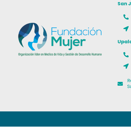
San 
Upal
R
S